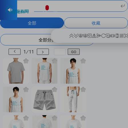


中文
EN
|
Hi,
全部
收藏












1
/
11

